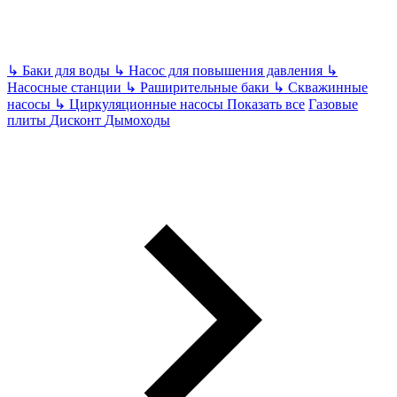
↳
Баки для воды
↳
Насос для повышения давления
↳
Насосные станции
↳
Раширительные баки
↳
Скважинные
насосы
↳
Циркуляционные насосы
Показать все
Газовые
плиты
Дисконт
Дымоходы