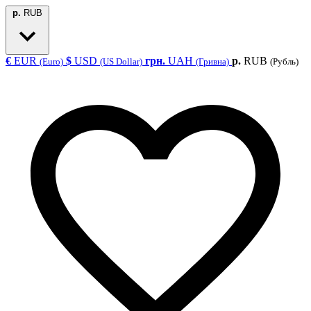
р.
RUB
€
EUR
$
USD
грн.
UAH
р.
RUB
(Euro)
(US Dollar)
(Гривна)
(Рубль)