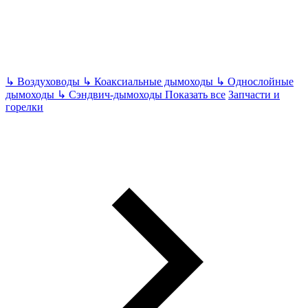
↳
Воздуховоды
↳
Коаксиальные дымоходы
↳
Однослойные
дымоходы
↳
Сэндвич-дымоходы
Показать все
Запчасти и
горелки