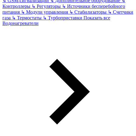
↳
GSM-сигнализации
↳
Дополнительное оборудование
↳
Контроллеры
↳
Регуляторы
↳
Источники бесперебойного
питания
↳
Модули управления
↳
Стабилизаторы
↳
Счетчики
газа
↳
Термостаты
↳
Турбоприставки
Показать все
Водонагреватели