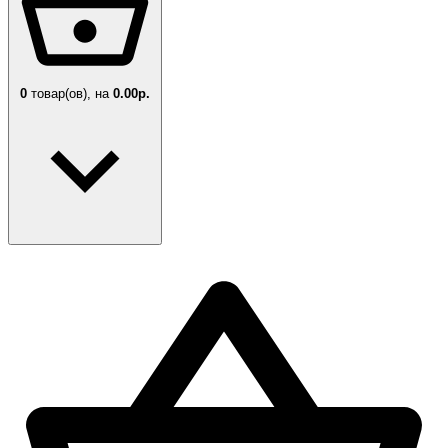
0
товар(ов),
на
0.00р.