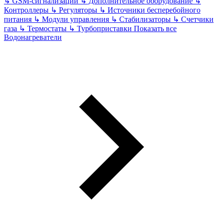
↳
GSM-сигнализации
↳
Дополнительное оборудование
↳
Контроллеры
↳
Регуляторы
↳
Источники бесперебойного
питания
↳
Модули управления
↳
Стабилизаторы
↳
Счетчики
газа
↳
Термостаты
↳
Турбоприставки
Показать все
Водонагреватели