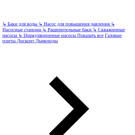
↳
Баки для воды
↳
Насос для повышения давления
↳
Насосные станции
↳
Раширительные баки
↳
Скважинные
насосы
↳
Циркуляционные насосы
Показать все
Газовые
плиты
Дисконт
Дымоходы