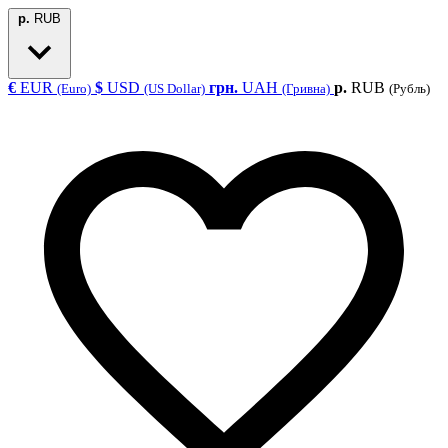
р.
RUB
€
EUR
$
USD
грн.
UAH
р.
RUB
(Euro)
(US Dollar)
(Гривна)
(Рубль)