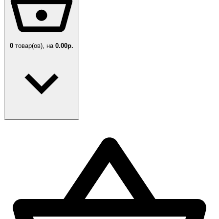
0
товар(ов),
на
0.00р.