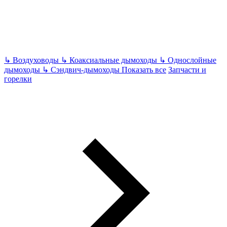
↳
Воздуховоды
↳
Коаксиальные дымоходы
↳
Однослойные
дымоходы
↳
Сэндвич-дымоходы
Показать все
Запчасти и
горелки