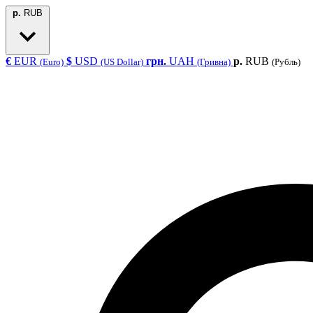
р.
RUB
€
EUR
$
USD
грн.
UAH
р.
RUB
(Euro)
(US Dollar)
(Гривна)
(Рубль)