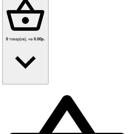
0
товар(ов),
на
0.00р.