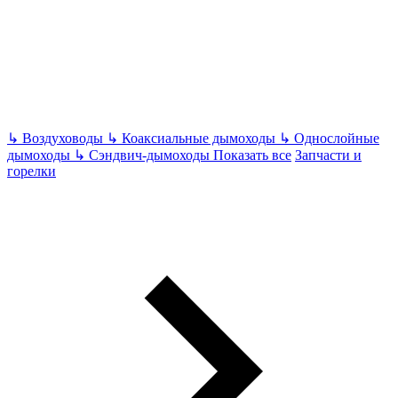
↳
Воздуховоды
↳
Коаксиальные дымоходы
↳
Однослойные
дымоходы
↳
Сэндвич-дымоходы
Показать все
Запчасти и
горелки