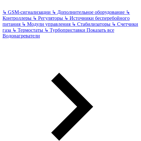
↳
GSM-сигнализации
↳
Дополнительное оборудование
↳
Контроллеры
↳
Регуляторы
↳
Источники бесперебойного
питания
↳
Модули управления
↳
Стабилизаторы
↳
Счетчики
газа
↳
Термостаты
↳
Турбоприставки
Показать все
Водонагреватели