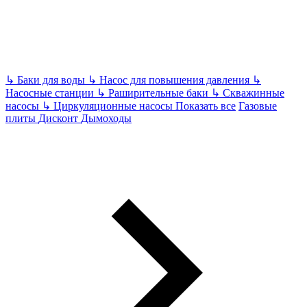
↳
Баки для воды
↳
Насос для повышения давления
↳
Насосные станции
↳
Раширительные баки
↳
Скважинные
насосы
↳
Циркуляционные насосы
Показать все
Газовые
плиты
Дисконт
Дымоходы