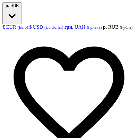
р.
RUB
€
EUR
$
USD
грн.
UAH
р.
RUB
(Euro)
(US Dollar)
(Гривна)
(Рубль)