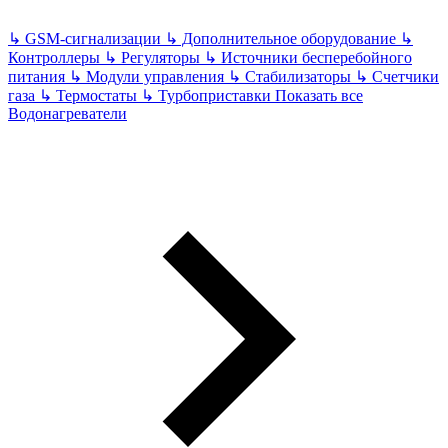
↳
GSM-сигнализации
↳
Дополнительное оборудование
↳
Контроллеры
↳
Регуляторы
↳
Источники бесперебойного
питания
↳
Модули управления
↳
Стабилизаторы
↳
Счетчики
газа
↳
Термостаты
↳
Турбоприставки
Показать все
Водонагреватели