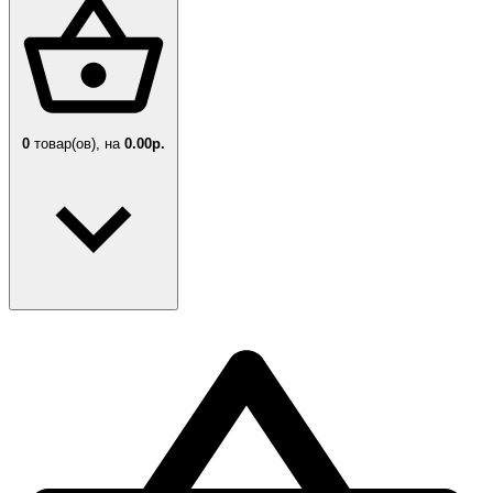
0
товар(ов),
на
0.00р.