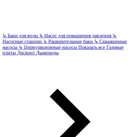
↳
Баки для воды
↳
Насос для повышения давления
↳
Насосные станции
↳
Раширительные баки
↳
Скважинные
насосы
↳
Циркуляционные насосы
Показать все
Газовые
плиты
Дисконт
Дымоходы