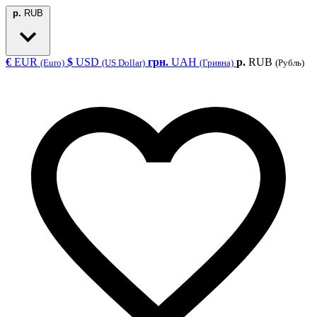
р.
RUB
€
EUR
$
USD
грн.
UAH
р.
RUB
(Euro)
(US Dollar)
(Гривна)
(Рубль)