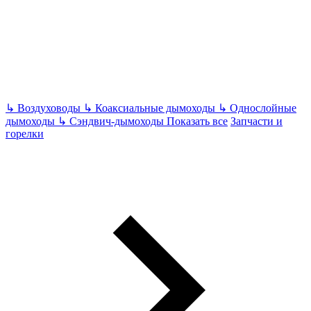
↳
Воздуховоды
↳
Коаксиальные дымоходы
↳
Однослойные
дымоходы
↳
Сэндвич-дымоходы
Показать все
Запчасти и
горелки