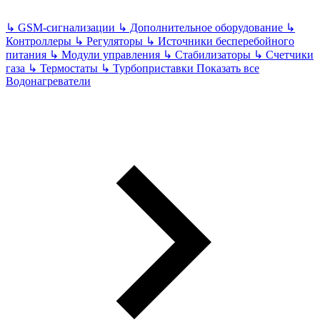
↳
GSM-сигнализации
↳
Дополнительное оборудование
↳
Контроллеры
↳
Регуляторы
↳
Источники бесперебойного
питания
↳
Модули управления
↳
Стабилизаторы
↳
Счетчики
газа
↳
Термостаты
↳
Турбоприставки
Показать все
Водонагреватели