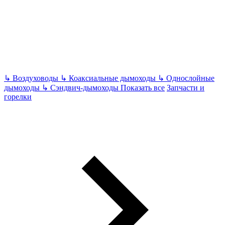
↳
Воздуховоды
↳
Коаксиальные дымоходы
↳
Однослойные
дымоходы
↳
Сэндвич-дымоходы
Показать все
Запчасти и
горелки