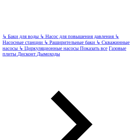
↳
Баки для воды
↳
Насос для повышения давления
↳
Насосные станции
↳
Раширительные баки
↳
Скважинные
насосы
↳
Циркуляционные насосы
Показать все
Газовые
плиты
Дисконт
Дымоходы