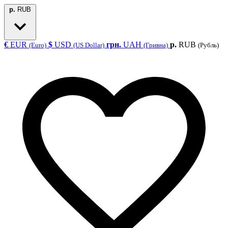
р.
RUB
€
EUR
$
USD
грн.
UAH
р.
RUB
(Euro)
(US Dollar)
(Гривна)
(Рубль)