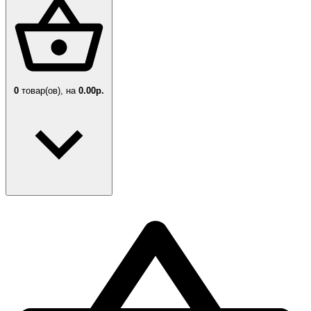
0
товар(ов),
на
0.00р.