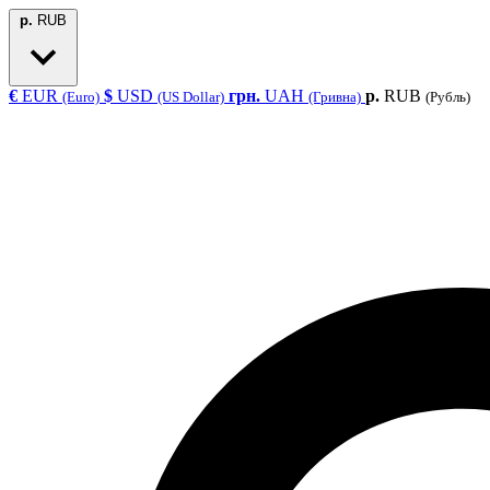
р.
RUB
€
EUR
$
USD
грн.
UAH
р.
RUB
(Euro)
(US Dollar)
(Гривна)
(Рубль)