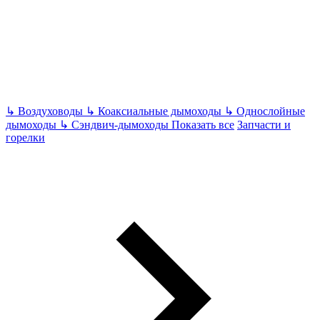
↳
Воздуховоды
↳
Коаксиальные дымоходы
↳
Однослойные
дымоходы
↳
Сэндвич-дымоходы
Показать все
Запчасти и
горелки