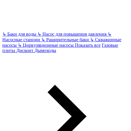
↳
Баки для воды
↳
Насос для повышения давления
↳
Насосные станции
↳
Раширительные баки
↳
Скважинные
насосы
↳
Циркуляционные насосы
Показать все
Газовые
плиты
Дисконт
Дымоходы