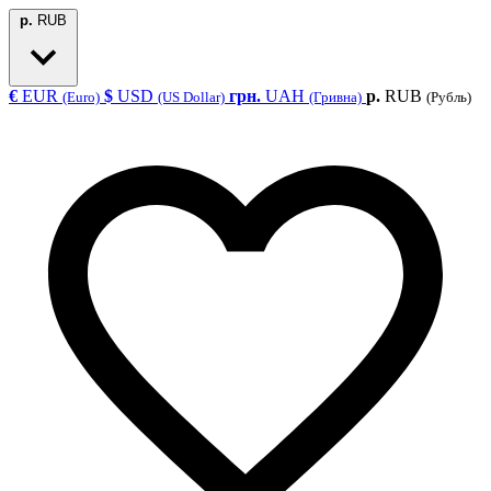
р.
RUB
€
EUR
$
USD
грн.
UAH
р.
RUB
(Euro)
(US Dollar)
(Гривна)
(Рубль)