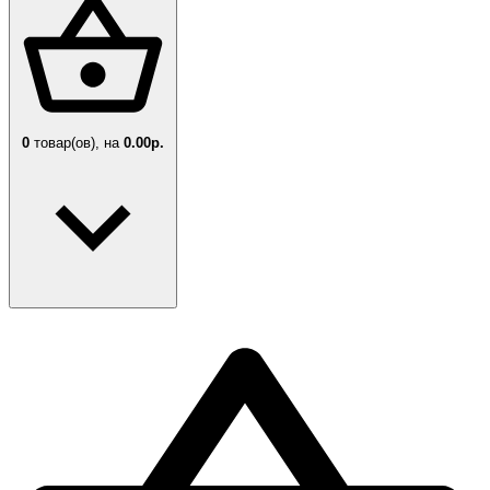
0
товар(ов),
на
0.00р.