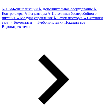
↳
GSM-сигнализации
↳
Дополнительное оборудование
↳
Контроллеры
↳
Регуляторы
↳
Источники бесперебойного
питания
↳
Модули управления
↳
Стабилизаторы
↳
Счетчики
газа
↳
Термостаты
↳
Турбоприставки
Показать все
Водонагреватели