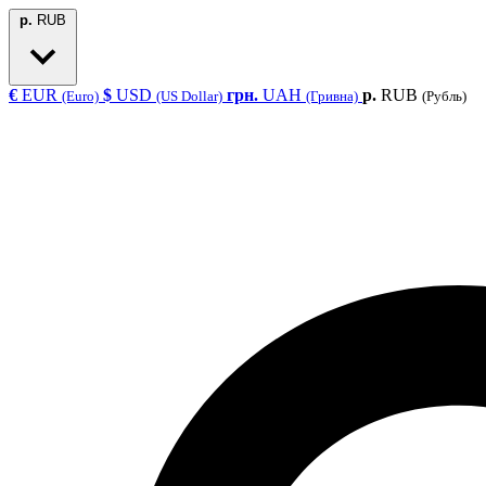
р.
RUB
€
EUR
$
USD
грн.
UAH
р.
RUB
(Euro)
(US Dollar)
(Гривна)
(Рубль)