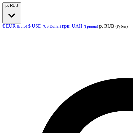
р.
RUB
€
EUR
$
USD
грн.
UAH
р.
RUB
(Euro)
(US Dollar)
(Гривна)
(Рубль)