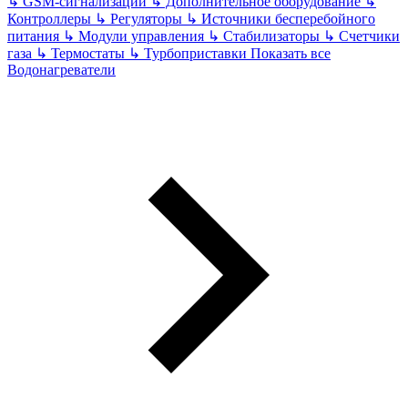
↳
GSM-сигнализации
↳
Дополнительное оборудование
↳
Контроллеры
↳
Регуляторы
↳
Источники бесперебойного
питания
↳
Модули управления
↳
Стабилизаторы
↳
Счетчики
газа
↳
Термостаты
↳
Турбоприставки
Показать все
Водонагреватели