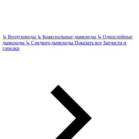
↳
Воздуховоды
↳
Коаксиальные дымоходы
↳
Однослойные
дымоходы
↳
Сэндвич-дымоходы
Показать все
Запчасти и
горелки