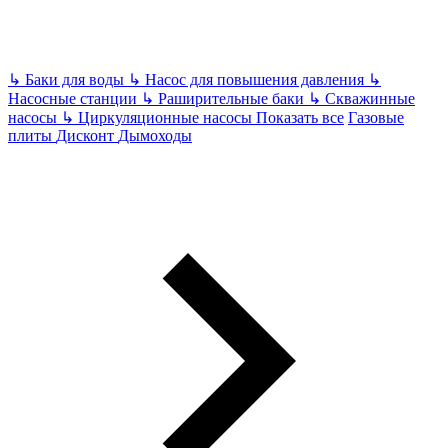
↳
Баки для воды
↳
Насос для повышения давления
↳
Насосные станции
↳
Раширительные баки
↳
Скважинные
насосы
↳
Циркуляционные насосы
Показать все
Газовые
плиты
Дисконт
Дымоходы