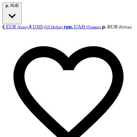
р.
RUB
€
EUR
$
USD
грн.
UAH
р.
RUB
(Euro)
(US Dollar)
(Гривна)
(Рубль)