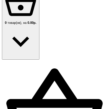
0
товар(ов),
на
0.00р.