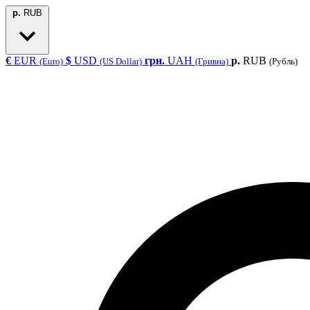
р.
RUB
€
EUR
$
USD
грн.
UAH
р.
RUB
(Euro)
(US Dollar)
(Гривна)
(Рубль)