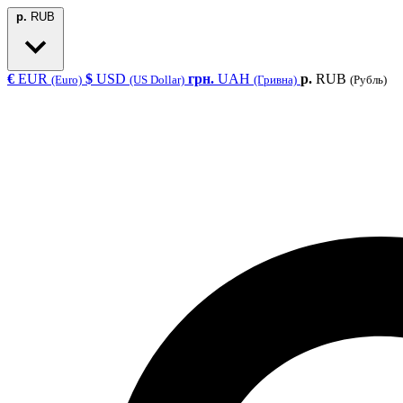
р.
RUB
€
EUR
$
USD
грн.
UAH
р.
RUB
(Euro)
(US Dollar)
(Гривна)
(Рубль)