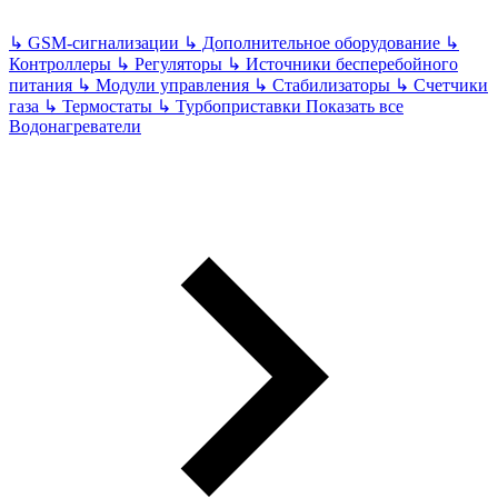
↳
GSM-сигнализации
↳
Дополнительное оборудование
↳
Контроллеры
↳
Регуляторы
↳
Источники бесперебойного
питания
↳
Модули управления
↳
Стабилизаторы
↳
Счетчики
газа
↳
Термостаты
↳
Турбоприставки
Показать все
Водонагреватели