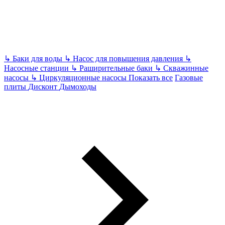
↳
Баки для воды
↳
Насос для повышения давления
↳
Насосные станции
↳
Раширительные баки
↳
Скважинные
насосы
↳
Циркуляционные насосы
Показать все
Газовые
плиты
Дисконт
Дымоходы