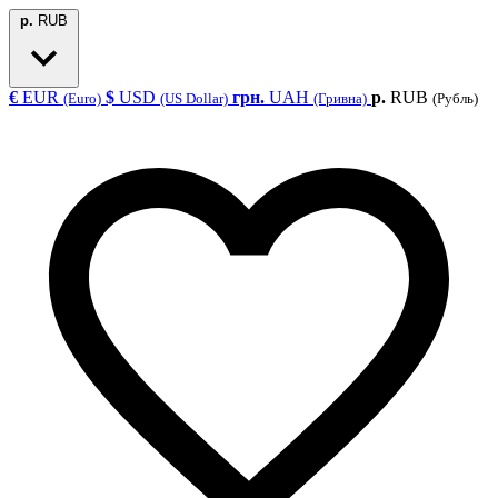
р.
RUB
€
EUR
$
USD
грн.
UAH
р.
RUB
(Euro)
(US Dollar)
(Гривна)
(Рубль)