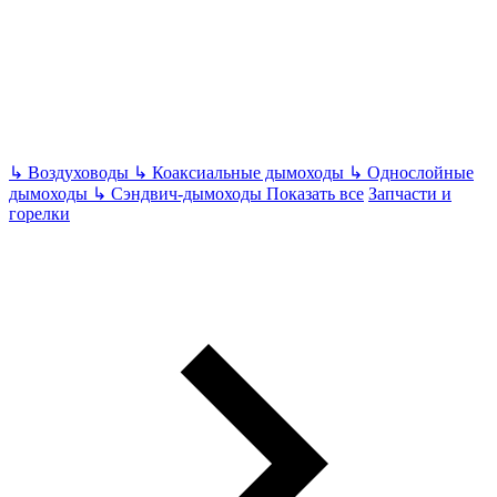
↳
Воздуховоды
↳
Коаксиальные дымоходы
↳
Однослойные
дымоходы
↳
Сэндвич-дымоходы
Показать все
Запчасти и
горелки