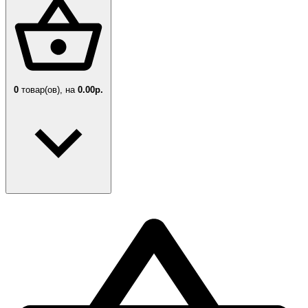
0
товар(ов),
на
0.00р.