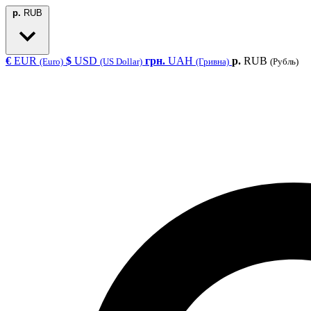
р.
RUB
€
EUR
$
USD
грн.
UAH
р.
RUB
(Euro)
(US Dollar)
(Гривна)
(Рубль)