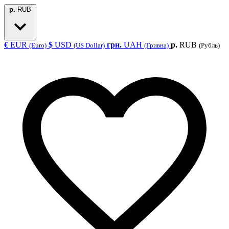
р.
RUB
€
EUR
$
USD
грн.
UAH
р.
RUB
(Euro)
(US Dollar)
(Гривна)
(Рубль)