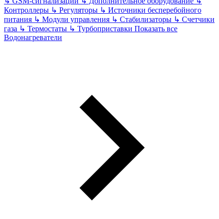
↳
GSM-сигнализации
↳
Дополнительное оборудование
↳
Контроллеры
↳
Регуляторы
↳
Источники бесперебойного
питания
↳
Модули управления
↳
Стабилизаторы
↳
Счетчики
газа
↳
Термостаты
↳
Турбоприставки
Показать все
Водонагреватели