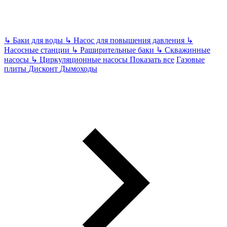
↳
Баки для воды
↳
Насос для повышения давления
↳
Насосные станции
↳
Раширительные баки
↳
Скважинные
насосы
↳
Циркуляционные насосы
Показать все
Газовые
плиты
Дисконт
Дымоходы