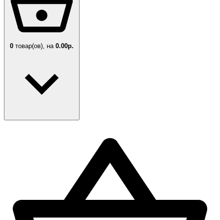
0
товар(ов),
на
0.00р.