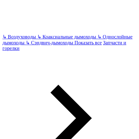
↳
Воздуховоды
↳
Коаксиальные дымоходы
↳
Однослойные
дымоходы
↳
Сэндвич-дымоходы
Показать все
Запчасти и
горелки