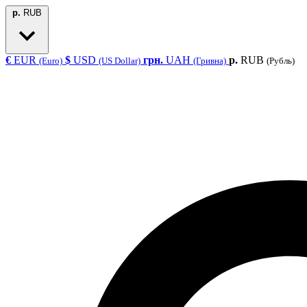
р.
RUB
€
EUR
$
USD
грн.
UAH
р.
RUB
(Euro)
(US Dollar)
(Гривна)
(Рубль)