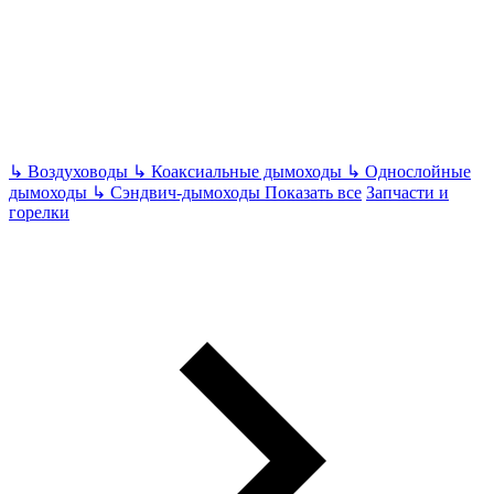
↳
Воздуховоды
↳
Коаксиальные дымоходы
↳
Однослойные
дымоходы
↳
Сэндвич-дымоходы
Показать все
Запчасти и
горелки