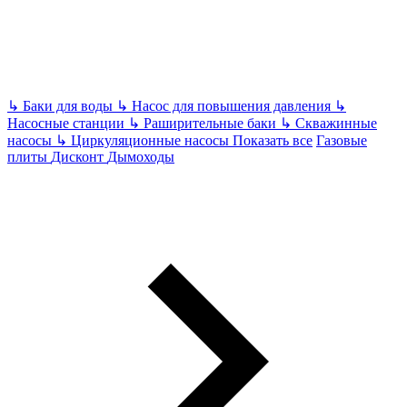
↳
Баки для воды
↳
Насос для повышения давления
↳
Насосные станции
↳
Раширительные баки
↳
Скважинные
насосы
↳
Циркуляционные насосы
Показать все
Газовые
плиты
Дисконт
Дымоходы