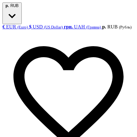
р.
RUB
€
EUR
$
USD
грн.
UAH
р.
RUB
(Euro)
(US Dollar)
(Гривна)
(Рубль)