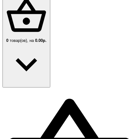
0
товар(ов),
на
0.00р.