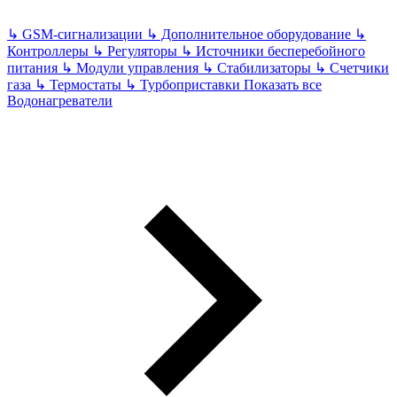
↳
GSM-сигнализации
↳
Дополнительное оборудование
↳
Контроллеры
↳
Регуляторы
↳
Источники бесперебойного
питания
↳
Модули управления
↳
Стабилизаторы
↳
Счетчики
газа
↳
Термостаты
↳
Турбоприставки
Показать все
Водонагреватели