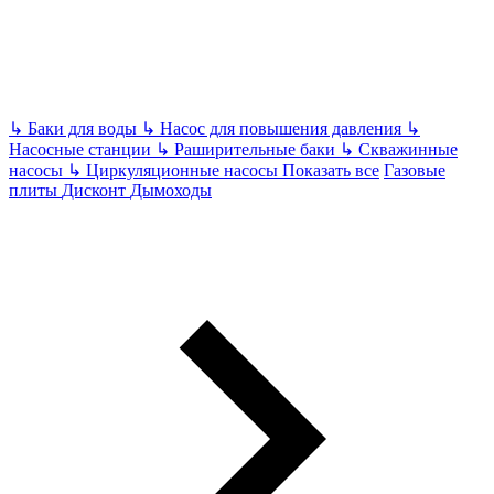
↳
Баки для воды
↳
Насос для повышения давления
↳
Насосные станции
↳
Раширительные баки
↳
Скважинные
насосы
↳
Циркуляционные насосы
Показать все
Газовые
плиты
Дисконт
Дымоходы