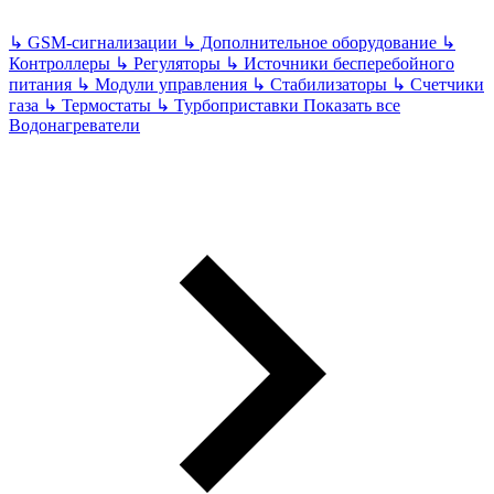
↳
GSM-сигнализации
↳
Дополнительное оборудование
↳
Контроллеры
↳
Регуляторы
↳
Источники бесперебойного
питания
↳
Модули управления
↳
Стабилизаторы
↳
Счетчики
газа
↳
Термостаты
↳
Турбоприставки
Показать все
Водонагреватели