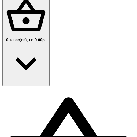
0
товар(ов),
на
0.00р.