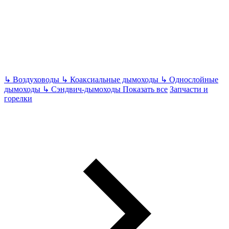
↳
Воздуховоды
↳
Коаксиальные дымоходы
↳
Однослойные
дымоходы
↳
Сэндвич-дымоходы
Показать все
Запчасти и
горелки