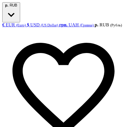
р.
RUB
€
EUR
$
USD
грн.
UAH
р.
RUB
(Euro)
(US Dollar)
(Гривна)
(Рубль)