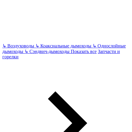
↳
Воздуховоды
↳
Коаксиальные дымоходы
↳
Однослойные
дымоходы
↳
Сэндвич-дымоходы
Показать все
Запчасти и
горелки