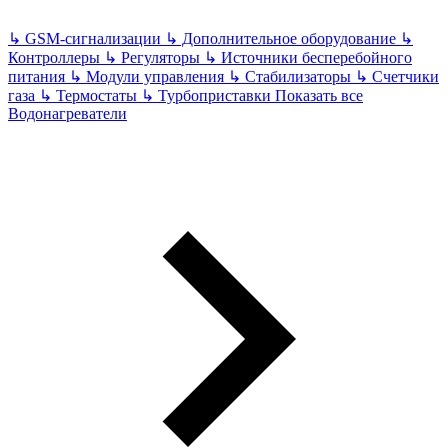
↳
GSM-сигнализации
↳
Дополнительное оборудование
↳
Контроллеры
↳
Регуляторы
↳
Источники бесперебойного
питания
↳
Модули управления
↳
Стабилизаторы
↳
Счетчики
газа
↳
Термостаты
↳
Турбоприставки
Показать все
Водонагреватели