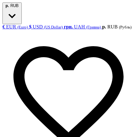
р.
RUB
€
EUR
$
USD
грн.
UAH
р.
RUB
(Euro)
(US Dollar)
(Гривна)
(Рубль)