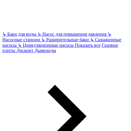
↳
Баки для воды
↳
Насос для повышения давления
↳
Насосные станции
↳
Раширительные баки
↳
Скважинные
насосы
↳
Циркуляционные насосы
Показать все
Газовые
плиты
Дисконт
Дымоходы