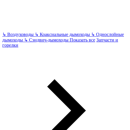
↳
Воздуховоды
↳
Коаксиальные дымоходы
↳
Однослойные
дымоходы
↳
Сэндвич-дымоходы
Показать все
Запчасти и
горелки