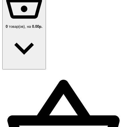
0
товар(ов),
на
0.00р.