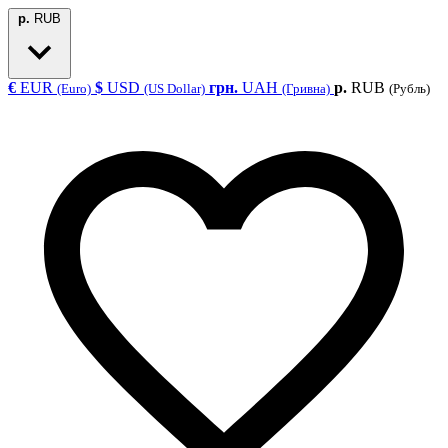
р.
RUB
€
EUR
$
USD
грн.
UAH
р.
RUB
(Euro)
(US Dollar)
(Гривна)
(Рубль)