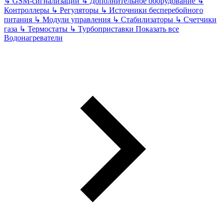
↳
GSM-сигнализации
↳
Дополнительное оборудование
↳
Контроллеры
↳
Регуляторы
↳
Источники бесперебойного
питания
↳
Модули управления
↳
Стабилизаторы
↳
Счетчики
газа
↳
Термостаты
↳
Турбоприставки
Показать все
Водонагреватели