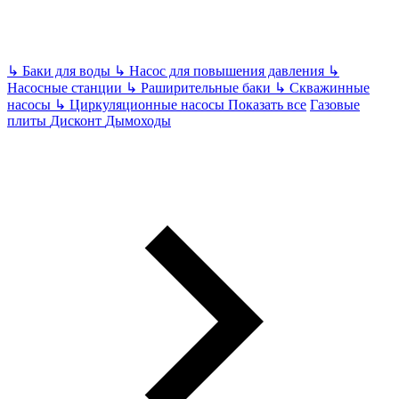
↳
Баки для воды
↳
Насос для повышения давления
↳
Насосные станции
↳
Раширительные баки
↳
Скважинные
насосы
↳
Циркуляционные насосы
Показать все
Газовые
плиты
Дисконт
Дымоходы