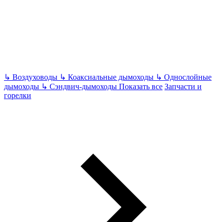
↳
Воздуховоды
↳
Коаксиальные дымоходы
↳
Однослойные
дымоходы
↳
Сэндвич-дымоходы
Показать все
Запчасти и
горелки