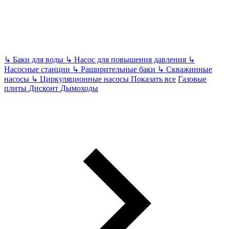
↳
Баки для воды
↳
Насос для повышения давления
↳
Насосные станции
↳
Раширительные баки
↳
Скважинные
насосы
↳
Циркуляционные насосы
Показать все
Газовые
плиты
Дисконт
Дымоходы