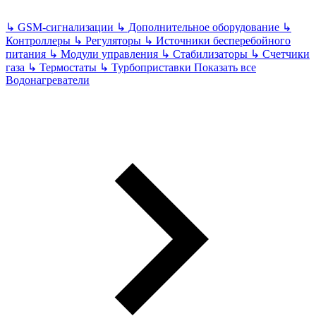
↳
GSM-сигнализации
↳
Дополнительное оборудование
↳
Контроллеры
↳
Регуляторы
↳
Источники бесперебойного
питания
↳
Модули управления
↳
Стабилизаторы
↳
Счетчики
газа
↳
Термостаты
↳
Турбоприставки
Показать все
Водонагреватели