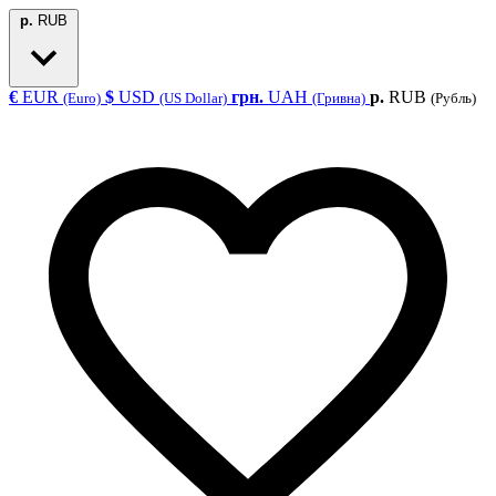
р.
RUB
€
EUR
$
USD
грн.
UAH
р.
RUB
(Euro)
(US Dollar)
(Гривна)
(Рубль)