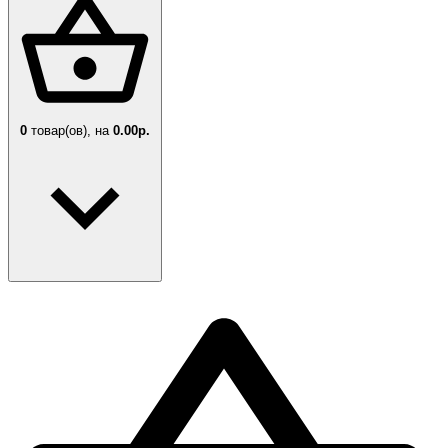
0
товар(ов),
на
0.00р.