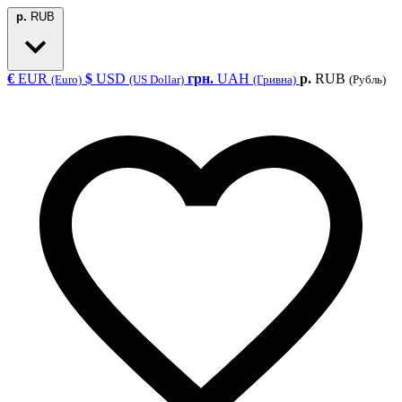
р.
RUB
€
EUR
$
USD
грн.
UAH
р.
RUB
(Euro)
(US Dollar)
(Гривна)
(Рубль)