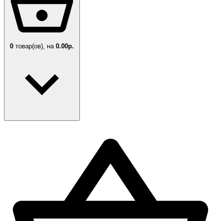
0
товар(ов),
на
0.00р.