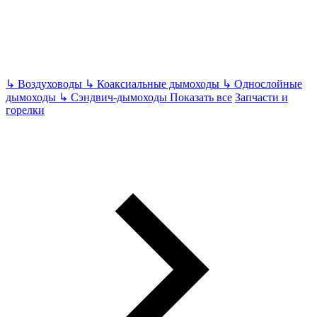
↳
Воздуховоды
↳
Коаксиальные дымоходы
↳
Однослойные
дымоходы
↳
Сэндвич-дымоходы
Показать все
Запчасти и
горелки