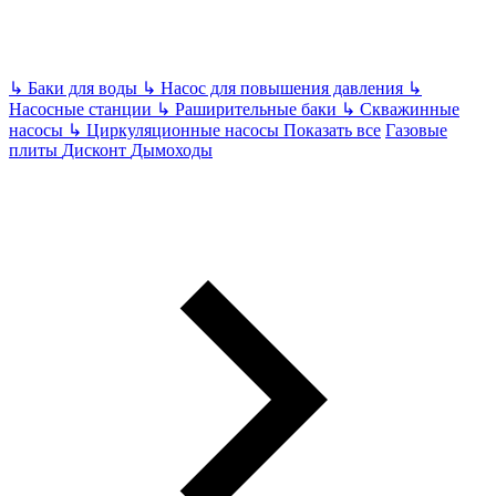
↳
Баки для воды
↳
Насос для повышения давления
↳
Насосные станции
↳
Раширительные баки
↳
Скважинные
насосы
↳
Циркуляционные насосы
Показать все
Газовые
плиты
Дисконт
Дымоходы