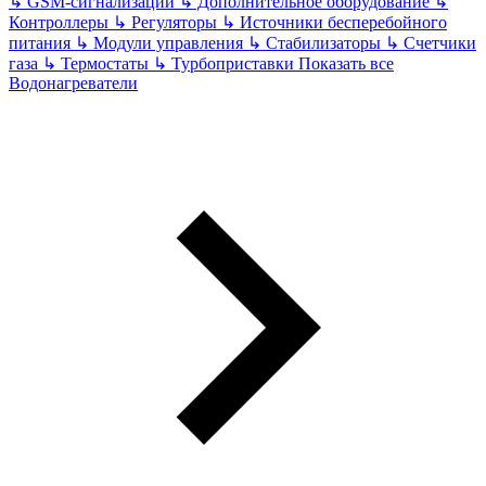
↳
GSM-сигнализации
↳
Дополнительное оборудование
↳
Контроллеры
↳
Регуляторы
↳
Источники бесперебойного
питания
↳
Модули управления
↳
Стабилизаторы
↳
Счетчики
газа
↳
Термостаты
↳
Турбоприставки
Показать все
Водонагреватели