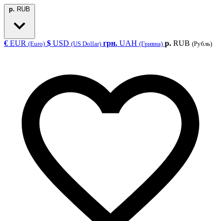
р.
RUB
€
EUR
$
USD
грн.
UAH
р.
RUB
(Euro)
(US Dollar)
(Гривна)
(Рубль)