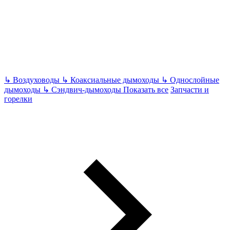
↳
Воздуховоды
↳
Коаксиальные дымоходы
↳
Однослойные
дымоходы
↳
Сэндвич-дымоходы
Показать все
Запчасти и
горелки