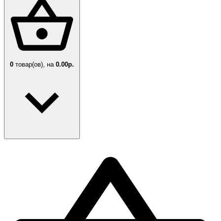
0
товар(ов),
на
0.00р.