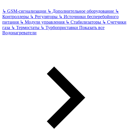
↳
GSM-сигнализации
↳
Дополнительное оборудование
↳
Контроллеры
↳
Регуляторы
↳
Источники бесперебойного
питания
↳
Модули управления
↳
Стабилизаторы
↳
Счетчики
газа
↳
Термостаты
↳
Турбоприставки
Показать все
Водонагреватели