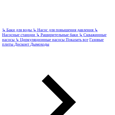
↳
Баки для воды
↳
Насос для повышения давления
↳
Насосные станции
↳
Раширительные баки
↳
Скважинные
насосы
↳
Циркуляционные насосы
Показать все
Газовые
плиты
Дисконт
Дымоходы