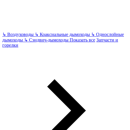
↳
Воздуховоды
↳
Коаксиальные дымоходы
↳
Однослойные
дымоходы
↳
Сэндвич-дымоходы
Показать все
Запчасти и
горелки