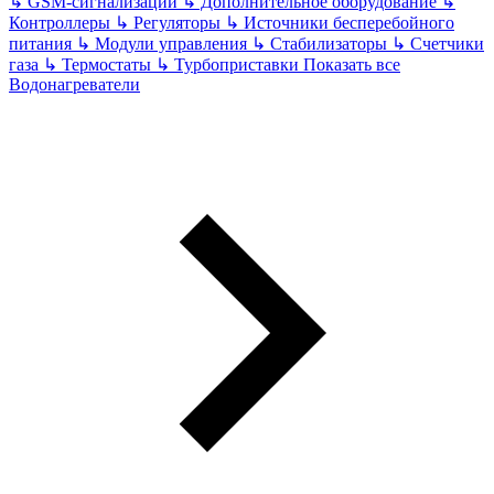
↳
GSM-сигнализации
↳
Дополнительное оборудование
↳
Контроллеры
↳
Регуляторы
↳
Источники бесперебойного
питания
↳
Модули управления
↳
Стабилизаторы
↳
Счетчики
газа
↳
Термостаты
↳
Турбоприставки
Показать все
Водонагреватели