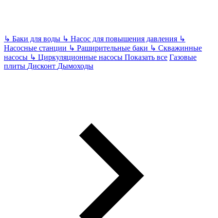
↳
Баки для воды
↳
Насос для повышения давления
↳
Насосные станции
↳
Раширительные баки
↳
Скважинные
насосы
↳
Циркуляционные насосы
Показать все
Газовые
плиты
Дисконт
Дымоходы