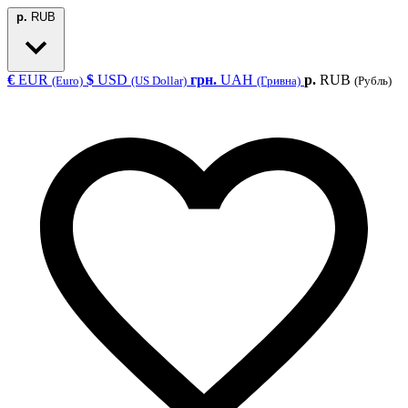
р.
RUB
€
EUR
$
USD
грн.
UAH
р.
RUB
(Euro)
(US Dollar)
(Гривна)
(Рубль)