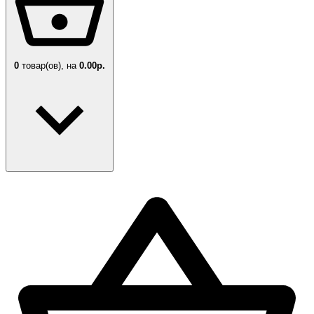
0
товар(ов),
на
0.00р.