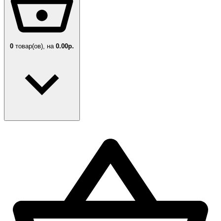
0
товар(ов),
на
0.00р.