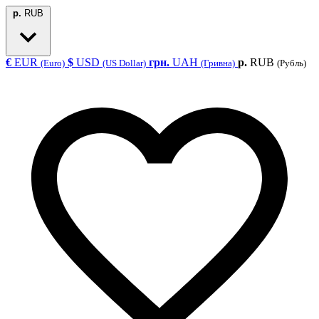
р.
RUB
€
EUR
$
USD
грн.
UAH
р.
RUB
(Euro)
(US Dollar)
(Гривна)
(Рубль)