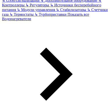
↳
GSM-сигнализации
↳
Дополнительное оборудование
↳
Контроллеры
↳
Регуляторы
↳
Источники бесперебойного
питания
↳
Модули управления
↳
Стабилизаторы
↳
Счетчики
газа
↳
Термостаты
↳
Турбоприставки
Показать все
Водонагреватели