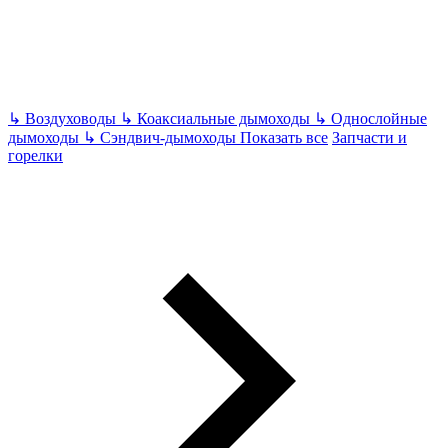
↳
Воздуховоды
↳
Коаксиальные дымоходы
↳
Однослойные
дымоходы
↳
Сэндвич-дымоходы
Показать все
Запчасти и
горелки