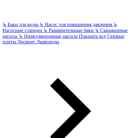
↳
Баки для воды
↳
Насос для повышения давления
↳
Насосные станции
↳
Раширительные баки
↳
Скважинные
насосы
↳
Циркуляционные насосы
Показать все
Газовые
плиты
Дисконт
Дымоходы