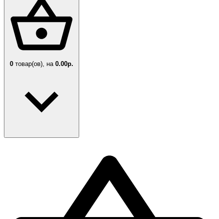
0
товар(ов),
на
0.00р.