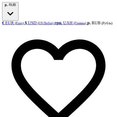
р.
RUB
€
EUR
$
USD
грн.
UAH
р.
RUB
(Euro)
(US Dollar)
(Гривна)
(Рубль)