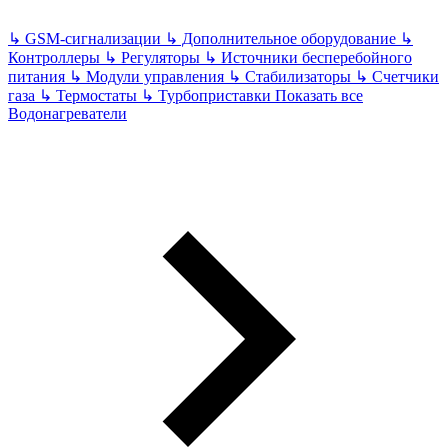
↳
GSM-сигнализации
↳
Дополнительное оборудование
↳
Контроллеры
↳
Регуляторы
↳
Источники бесперебойного
питания
↳
Модули управления
↳
Стабилизаторы
↳
Счетчики
газа
↳
Термостаты
↳
Турбоприставки
Показать все
Водонагреватели