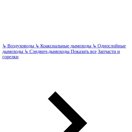
↳
Воздуховоды
↳
Коаксиальные дымоходы
↳
Однослойные
дымоходы
↳
Сэндвич-дымоходы
Показать все
Запчасти и
горелки