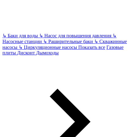
↳
Баки для воды
↳
Насос для повышения давления
↳
Насосные станции
↳
Раширительные баки
↳
Скважинные
насосы
↳
Циркуляционные насосы
Показать все
Газовые
плиты
Дисконт
Дымоходы