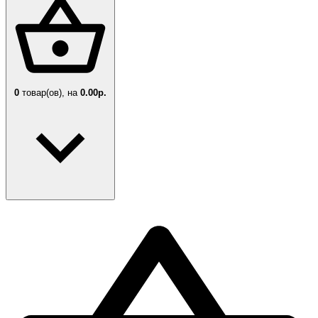
0
товар(ов),
на
0.00р.