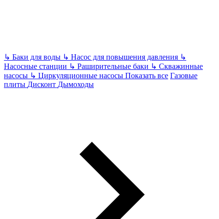
↳
Баки для воды
↳
Насос для повышения давления
↳
Насосные станции
↳
Раширительные баки
↳
Скважинные
насосы
↳
Циркуляционные насосы
Показать все
Газовые
плиты
Дисконт
Дымоходы