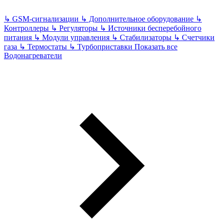
↳
GSM-сигнализации
↳
Дополнительное оборудование
↳
Контроллеры
↳
Регуляторы
↳
Источники бесперебойного
питания
↳
Модули управления
↳
Стабилизаторы
↳
Счетчики
газа
↳
Термостаты
↳
Турбоприставки
Показать все
Водонагреватели