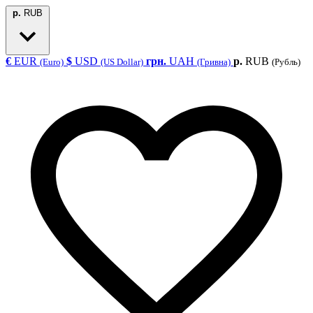
р.
RUB
€
EUR
$
USD
грн.
UAH
р.
RUB
(Euro)
(US Dollar)
(Гривна)
(Рубль)