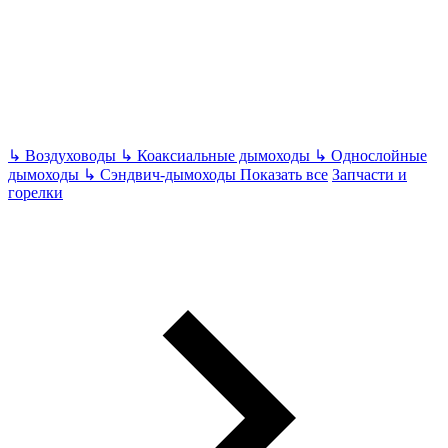
↳
Воздуховоды
↳
Коаксиальные дымоходы
↳
Однослойные
дымоходы
↳
Сэндвич-дымоходы
Показать все
Запчасти и
горелки