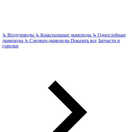
↳
Воздуховоды
↳
Коаксиальные дымоходы
↳
Однослойные
дымоходы
↳
Сэндвич-дымоходы
Показать все
Запчасти и
горелки