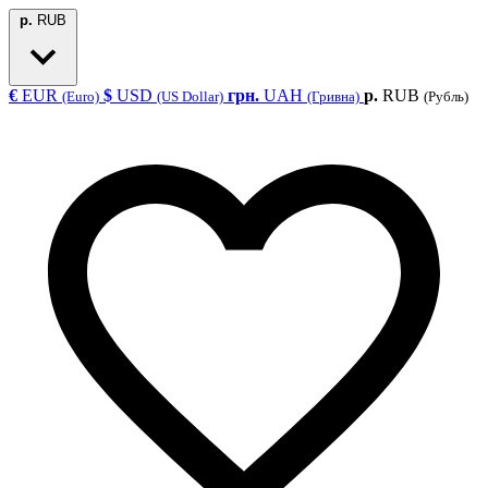
р.
RUB
€
EUR
$
USD
грн.
UAH
р.
RUB
(Euro)
(US Dollar)
(Гривна)
(Рубль)