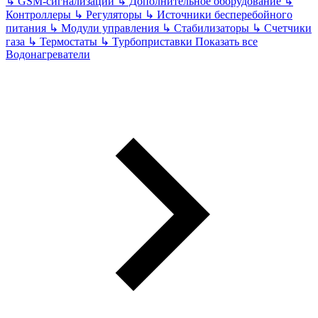
↳
GSM-сигнализации
↳
Дополнительное оборудование
↳
Контроллеры
↳
Регуляторы
↳
Источники бесперебойного
питания
↳
Модули управления
↳
Стабилизаторы
↳
Счетчики
газа
↳
Термостаты
↳
Турбоприставки
Показать все
Водонагреватели