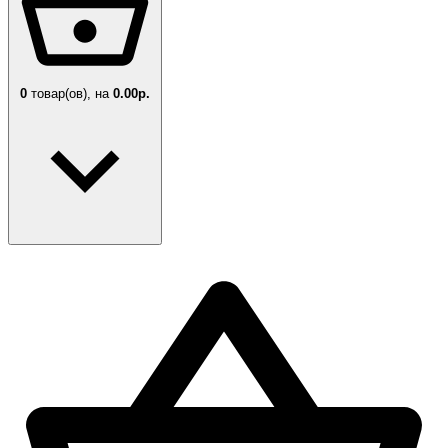
0
товар(ов),
на
0.00р.