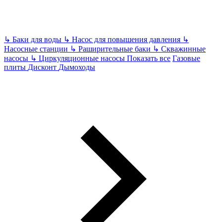
↳
Баки для воды
↳
Насос для повышения давления
↳
Насосные станции
↳
Раширительные баки
↳
Скважинные
насосы
↳
Циркуляционные насосы
Показать все
Газовые
плиты
Дисконт
Дымоходы