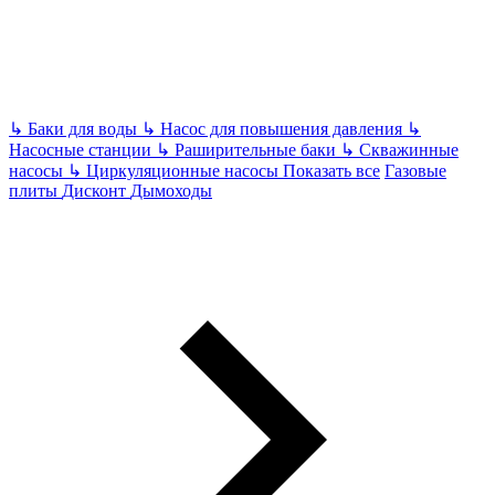
↳
Баки для воды
↳
Насос для повышения давления
↳
Насосные станции
↳
Раширительные баки
↳
Скважинные
насосы
↳
Циркуляционные насосы
Показать все
Газовые
плиты
Дисконт
Дымоходы