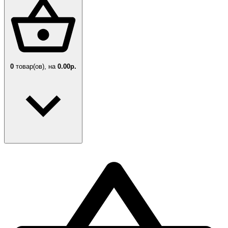
0
товар(ов),
на
0.00р.