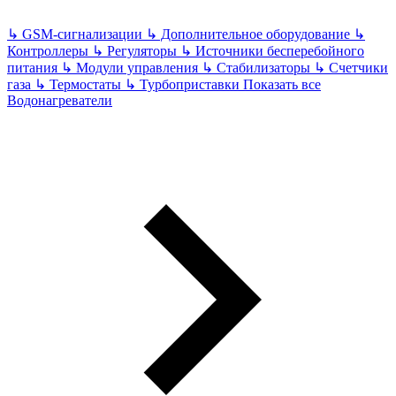
↳
GSM-сигнализации
↳
Дополнительное оборудование
↳
Контроллеры
↳
Регуляторы
↳
Источники бесперебойного
питания
↳
Модули управления
↳
Стабилизаторы
↳
Счетчики
газа
↳
Термостаты
↳
Турбоприставки
Показать все
Водонагреватели