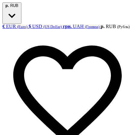
р.
RUB
€
EUR
$
USD
грн.
UAH
р.
RUB
(Euro)
(US Dollar)
(Гривна)
(Рубль)