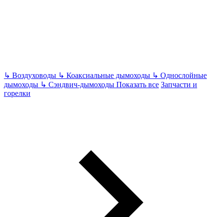
↳
Воздуховоды
↳
Коаксиальные дымоходы
↳
Однослойные
дымоходы
↳
Сэндвич-дымоходы
Показать все
Запчасти и
горелки