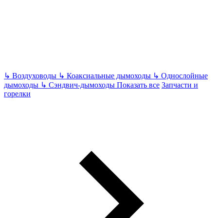
↳
Воздуховоды
↳
Коаксиальные дымоходы
↳
Однослойные
дымоходы
↳
Сэндвич-дымоходы
Показать все
Запчасти и
горелки