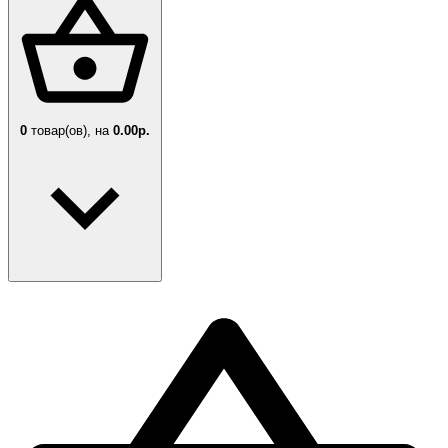
0
товар(ов),
на
0.00р.