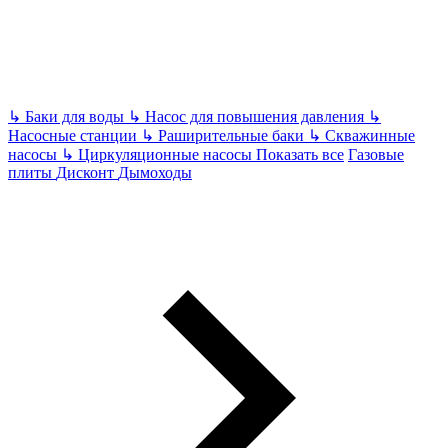
↳
Баки для воды
↳
Насос для повышения давления
↳
Насосные станции
↳
Раширительные баки
↳
Скважинные
насосы
↳
Циркуляционные насосы
Показать все
Газовые
плиты
Дисконт
Дымоходы