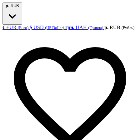
р.
RUB
€
EUR
$
USD
грн.
UAH
р.
RUB
(Euro)
(US Dollar)
(Гривна)
(Рубль)