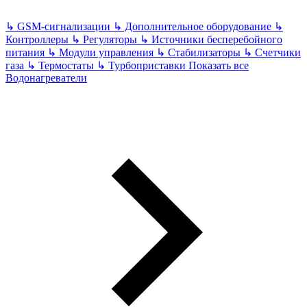
↳
GSM-сигнализации
↳
Дополнительное оборудование
↳
Контроллеры
↳
Регуляторы
↳
Источники бесперебойного
питания
↳
Модули управления
↳
Стабилизаторы
↳
Счетчики
газа
↳
Термостаты
↳
Турбоприставки
Показать все
Водонагреватели