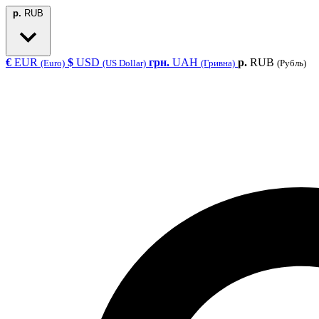
р.
RUB
€
EUR
$
USD
грн.
UAH
р.
RUB
(Euro)
(US Dollar)
(Гривна)
(Рубль)