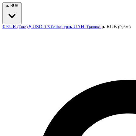
р.
RUB
€
EUR
$
USD
грн.
UAH
р.
RUB
(Euro)
(US Dollar)
(Гривна)
(Рубль)