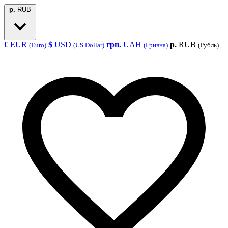
р.
RUB
€
EUR
$
USD
грн.
UAH
р.
RUB
(Euro)
(US Dollar)
(Гривна)
(Рубль)