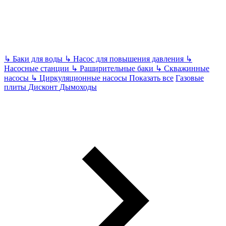
↳
Баки для воды
↳
Насос для повышения давления
↳
Насосные станции
↳
Раширительные баки
↳
Скважинные
насосы
↳
Циркуляционные насосы
Показать все
Газовые
плиты
Дисконт
Дымоходы