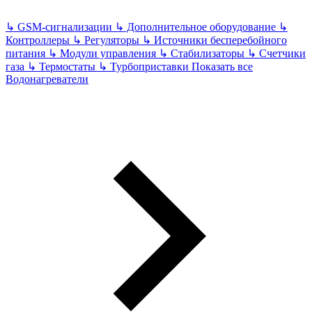
↳
GSM-сигнализации
↳
Дополнительное оборудование
↳
Контроллеры
↳
Регуляторы
↳
Источники бесперебойного
питания
↳
Модули управления
↳
Стабилизаторы
↳
Счетчики
газа
↳
Термостаты
↳
Турбоприставки
Показать все
Водонагреватели