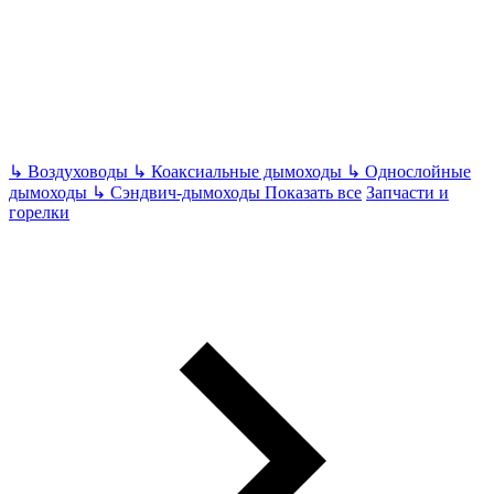
↳
Воздуховоды
↳
Коаксиальные дымоходы
↳
Однослойные
дымоходы
↳
Сэндвич-дымоходы
Показать все
Запчасти и
горелки