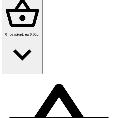
0
товар(ов),
на
0.00р.