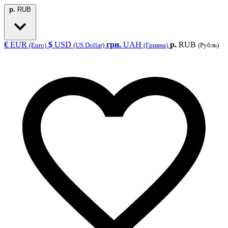
р.
RUB
€
EUR
$
USD
грн.
UAH
р.
RUB
(Euro)
(US Dollar)
(Гривна)
(Рубль)