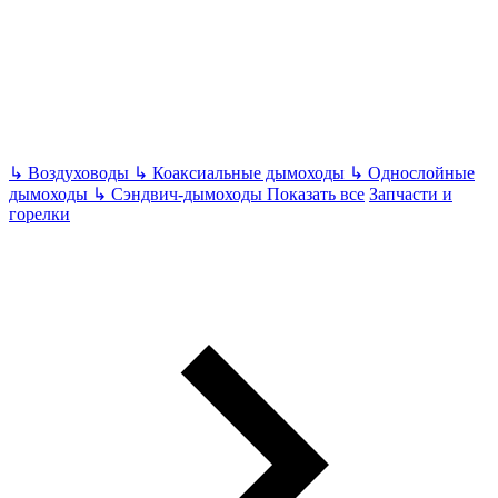
↳
Воздуховоды
↳
Коаксиальные дымоходы
↳
Однослойные
дымоходы
↳
Сэндвич-дымоходы
Показать все
Запчасти и
горелки