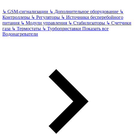
↳
GSM-сигнализации
↳
Дополнительное оборудование
↳
Контроллеры
↳
Регуляторы
↳
Источники бесперебойного
питания
↳
Модули управления
↳
Стабилизаторы
↳
Счетчики
газа
↳
Термостаты
↳
Турбоприставки
Показать все
Водонагреватели