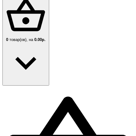
0
товар(ов),
на
0.00р.