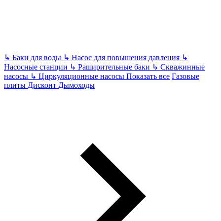
↳
Баки для воды
↳
Насос для повышения давления
↳
Насосные станции
↳
Раширительные баки
↳
Скважинные
насосы
↳
Циркуляционные насосы
Показать все
Газовые
плиты
Дисконт
Дымоходы