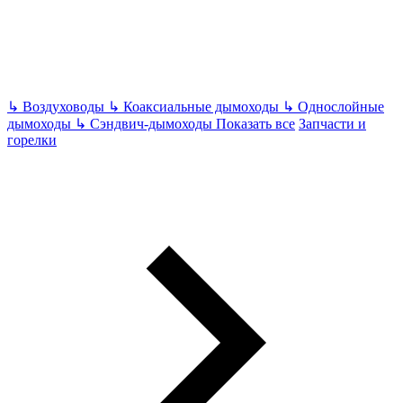
↳
Воздуховоды
↳
Коаксиальные дымоходы
↳
Однослойные
дымоходы
↳
Сэндвич-дымоходы
Показать все
Запчасти и
горелки