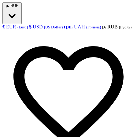
р.
RUB
€
EUR
$
USD
грн.
UAH
р.
RUB
(Euro)
(US Dollar)
(Гривна)
(Рубль)