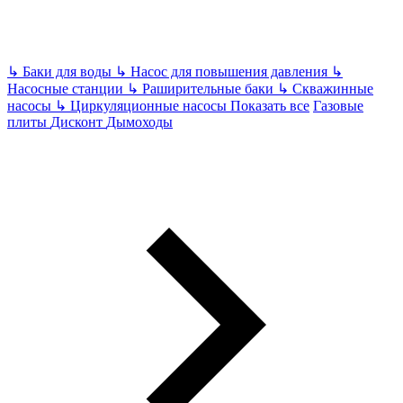
↳
Баки для воды
↳
Насос для повышения давления
↳
Насосные станции
↳
Раширительные баки
↳
Скважинные
насосы
↳
Циркуляционные насосы
Показать все
Газовые
плиты
Дисконт
Дымоходы