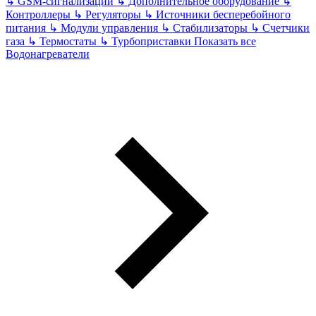
↳
GSM-сигнализации
↳
Дополнительное оборудование
↳
Контроллеры
↳
Регуляторы
↳
Источники бесперебойного
питания
↳
Модули управления
↳
Стабилизаторы
↳
Счетчики
газа
↳
Термостаты
↳
Турбоприставки
Показать все
Водонагреватели