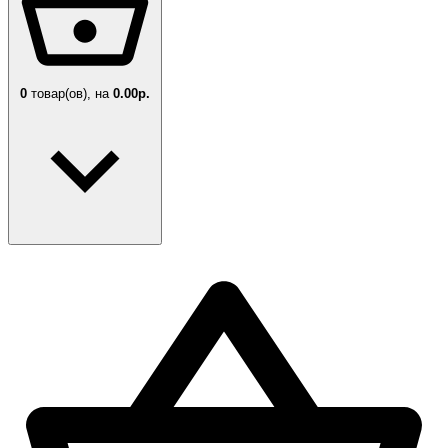
0
товар(ов),
на
0.00р.