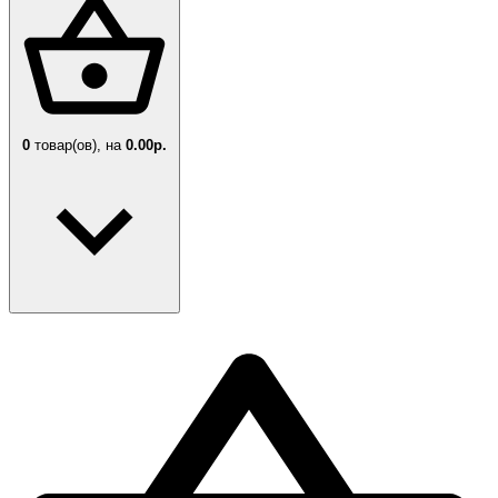
0
товар(ов),
на
0.00р.