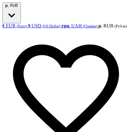
р.
RUB
€
EUR
$
USD
грн.
UAH
р.
RUB
(Euro)
(US Dollar)
(Гривна)
(Рубль)