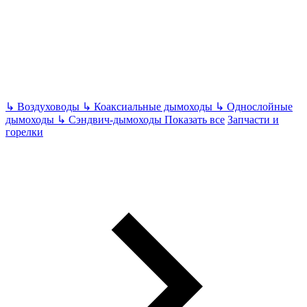
↳
Воздуховоды
↳
Коаксиальные дымоходы
↳
Однослойные
дымоходы
↳
Сэндвич-дымоходы
Показать все
Запчасти и
горелки