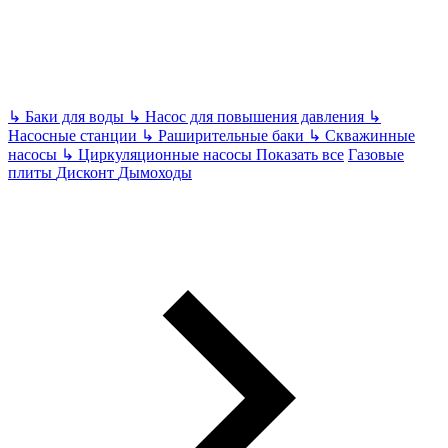
↳
Баки для воды
↳
Насос для повышения давления
↳
Насосные станции
↳
Раширительные баки
↳
Скважинные
насосы
↳
Циркуляционные насосы
Показать все
Газовые
плиты
Дисконт
Дымоходы