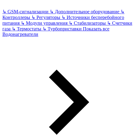
↳
GSM-сигнализации
↳
Дополнительное оборудование
↳
Контроллеры
↳
Регуляторы
↳
Источники бесперебойного
питания
↳
Модули управления
↳
Стабилизаторы
↳
Счетчики
газа
↳
Термостаты
↳
Турбоприставки
Показать все
Водонагреватели