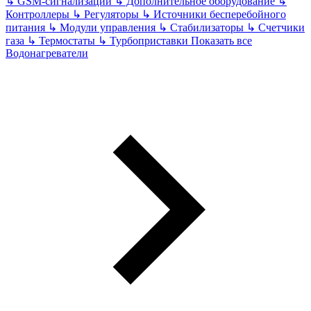
↳
GSM-сигнализации
↳
Дополнительное оборудование
↳
Контроллеры
↳
Регуляторы
↳
Источники бесперебойного
питания
↳
Модули управления
↳
Стабилизаторы
↳
Счетчики
газа
↳
Термостаты
↳
Турбоприставки
Показать все
Водонагреватели