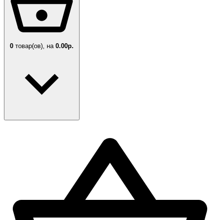
0
товар(ов),
на
0.00р.