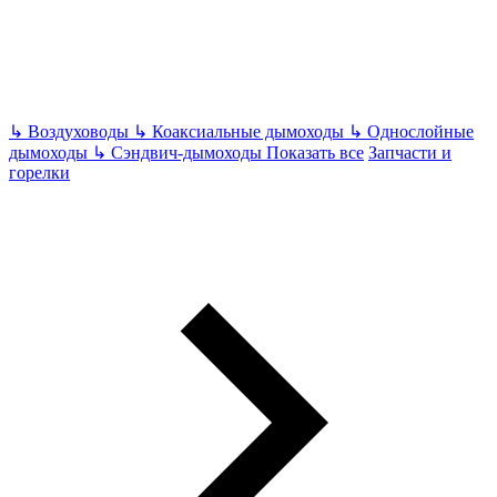
↳
Воздуховоды
↳
Коаксиальные дымоходы
↳
Однослойные
дымоходы
↳
Сэндвич-дымоходы
Показать все
Запчасти и
горелки