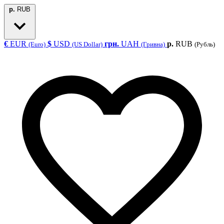
р.
RUB
€
EUR
$
USD
грн.
UAH
р.
RUB
(Euro)
(US Dollar)
(Гривна)
(Рубль)