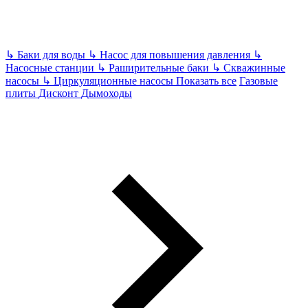
↳
Баки для воды
↳
Насос для повышения давления
↳
Насосные станции
↳
Раширительные баки
↳
Скважинные
насосы
↳
Циркуляционные насосы
Показать все
Газовые
плиты
Дисконт
Дымоходы