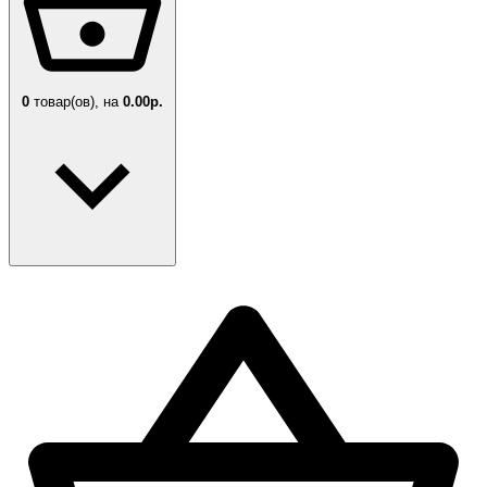
0
товар(ов),
на
0.00р.