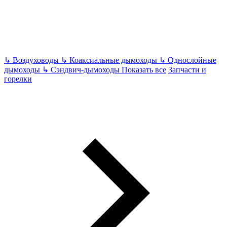
↳
Воздуховоды
↳
Коаксиальные дымоходы
↳
Однослойные
дымоходы
↳
Сэндвич-дымоходы
Показать все
Запчасти и
горелки