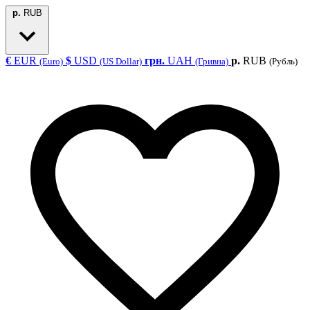
р.
RUB
€
EUR
$
USD
грн.
UAH
р.
RUB
(Euro)
(US Dollar)
(Гривна)
(Рубль)