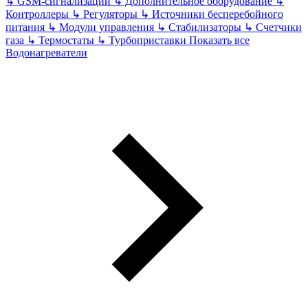
↳
GSM-сигнализации
↳
Дополнительное оборудование
↳
Контроллеры
↳
Регуляторы
↳
Источники бесперебойного
питания
↳
Модули управления
↳
Стабилизаторы
↳
Счетчики
газа
↳
Термостаты
↳
Турбоприставки
Показать все
Водонагреватели