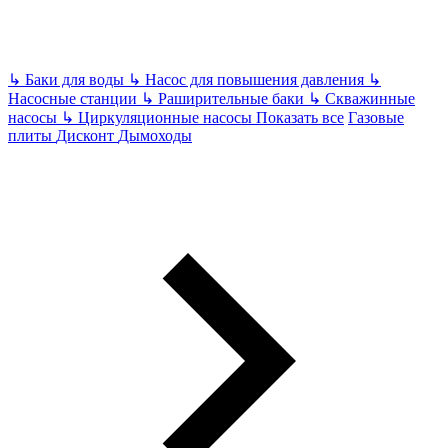
↳
Баки для воды
↳
Насос для повышения давления
↳
Насосные станции
↳
Раширительные баки
↳
Скважинные
насосы
↳
Циркуляционные насосы
Показать все
Газовые
плиты
Дисконт
Дымоходы