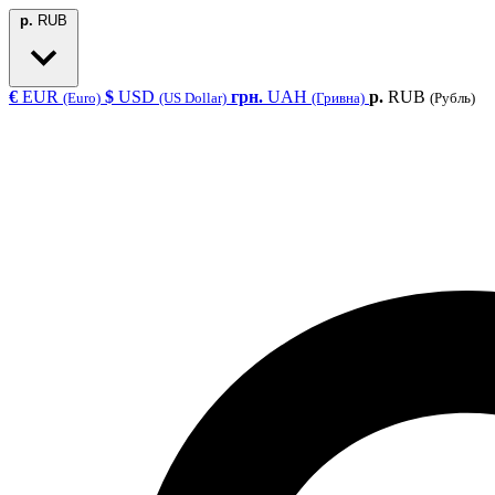
р.
RUB
€
EUR
$
USD
грн.
UAH
р.
RUB
(Euro)
(US Dollar)
(Гривна)
(Рубль)