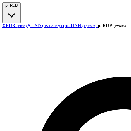
р.
RUB
€
EUR
$
USD
грн.
UAH
р.
RUB
(Euro)
(US Dollar)
(Гривна)
(Рубль)