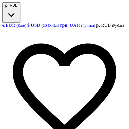
р.
RUB
€
EUR
$
USD
грн.
UAH
р.
RUB
(Euro)
(US Dollar)
(Гривна)
(Рубль)