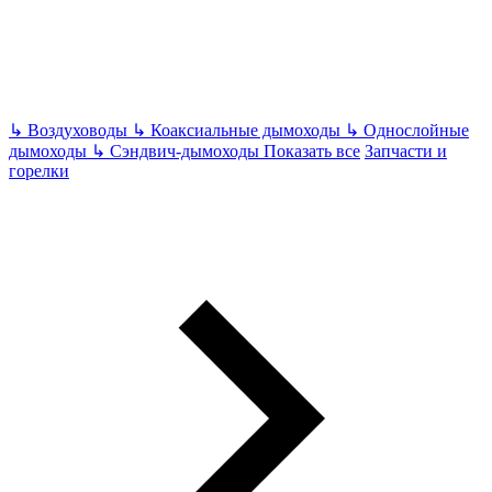
↳
Воздуховоды
↳
Коаксиальные дымоходы
↳
Однослойные
дымоходы
↳
Сэндвич-дымоходы
Показать все
Запчасти и
горелки