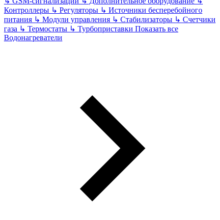
↳
GSM-сигнализации
↳
Дополнительное оборудование
↳
Контроллеры
↳
Регуляторы
↳
Источники бесперебойного
питания
↳
Модули управления
↳
Стабилизаторы
↳
Счетчики
газа
↳
Термостаты
↳
Турбоприставки
Показать все
Водонагреватели