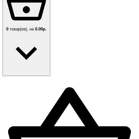
0
товар(ов),
на
0.00р.