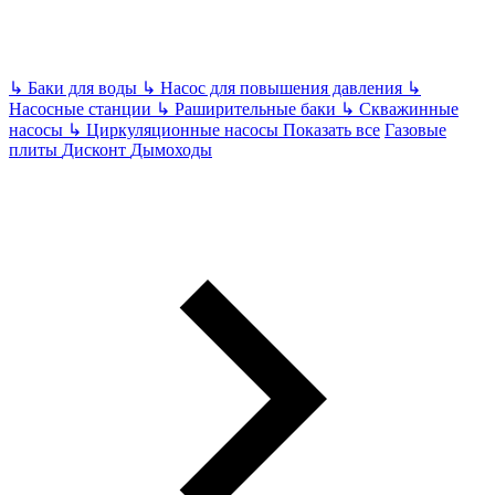
↳
Баки для воды
↳
Насос для повышения давления
↳
Насосные станции
↳
Раширительные баки
↳
Скважинные
насосы
↳
Циркуляционные насосы
Показать все
Газовые
плиты
Дисконт
Дымоходы