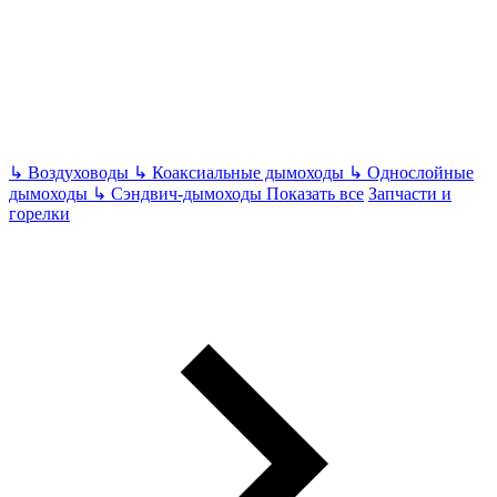
↳
Воздуховоды
↳
Коаксиальные дымоходы
↳
Однослойные
дымоходы
↳
Сэндвич-дымоходы
Показать все
Запчасти и
горелки