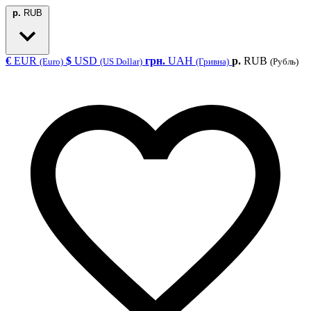
р.
RUB
€
EUR
$
USD
грн.
UAH
р.
RUB
(Euro)
(US Dollar)
(Гривна)
(Рубль)