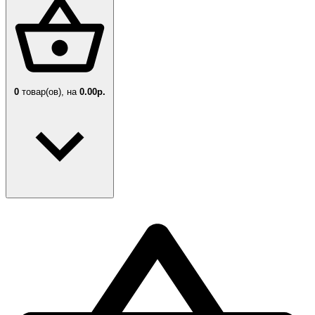
0
товар(ов),
на
0.00р.