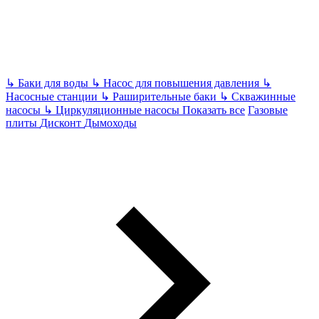
↳
Баки для воды
↳
Насос для повышения давления
↳
Насосные станции
↳
Раширительные баки
↳
Скважинные
насосы
↳
Циркуляционные насосы
Показать все
Газовые
плиты
Дисконт
Дымоходы