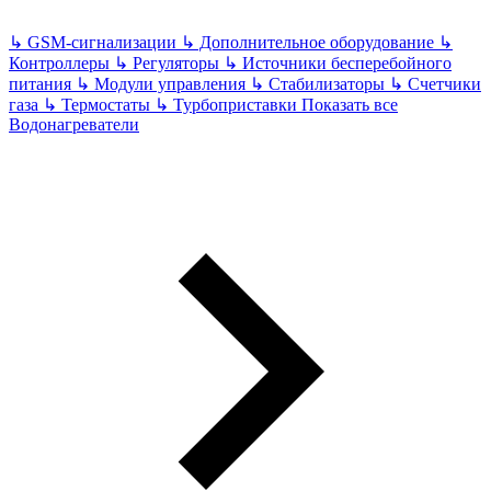
↳
GSM-сигнализации
↳
Дополнительное оборудование
↳
Контроллеры
↳
Регуляторы
↳
Источники бесперебойного
питания
↳
Модули управления
↳
Стабилизаторы
↳
Счетчики
газа
↳
Термостаты
↳
Турбоприставки
Показать все
Водонагреватели