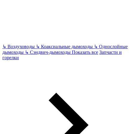
↳
Воздуховоды
↳
Коаксиальные дымоходы
↳
Однослойные
дымоходы
↳
Сэндвич-дымоходы
Показать все
Запчасти и
горелки