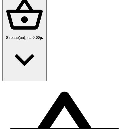
0
товар(ов),
на
0.00р.