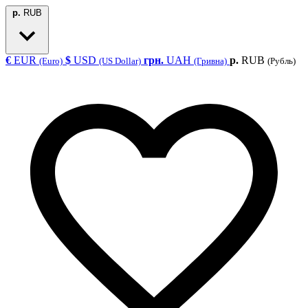
р.
RUB
€
EUR
$
USD
грн.
UAH
р.
RUB
(Euro)
(US Dollar)
(Гривна)
(Рубль)