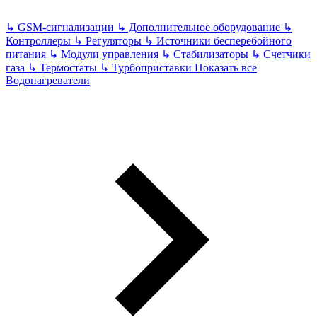
↳
GSM-сигнализации
↳
Дополнительное оборудование
↳
Контроллеры
↳
Регуляторы
↳
Источники бесперебойного
питания
↳
Модули управления
↳
Стабилизаторы
↳
Счетчики
газа
↳
Термостаты
↳
Турбоприставки
Показать все
Водонагреватели