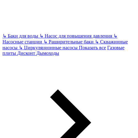
↳
Баки для воды
↳
Насос для повышения давления
↳
Насосные станции
↳
Раширительные баки
↳
Скважинные
насосы
↳
Циркуляционные насосы
Показать все
Газовые
плиты
Дисконт
Дымоходы