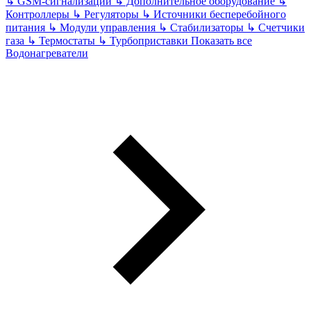
↳
GSM-сигнализации
↳
Дополнительное оборудование
↳
Контроллеры
↳
Регуляторы
↳
Источники бесперебойного
питания
↳
Модули управления
↳
Стабилизаторы
↳
Счетчики
газа
↳
Термостаты
↳
Турбоприставки
Показать все
Водонагреватели