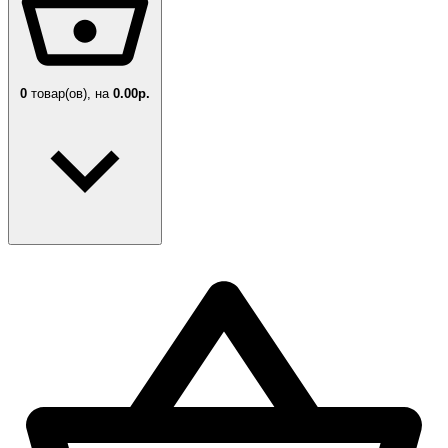
0
товар(ов),
на
0.00р.