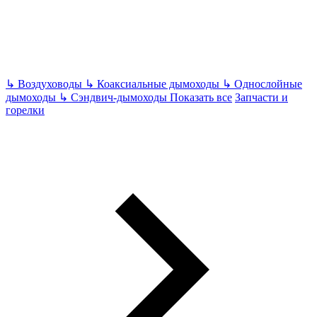
↳
Воздуховоды
↳
Коаксиальные дымоходы
↳
Однослойные
дымоходы
↳
Сэндвич-дымоходы
Показать все
Запчасти и
горелки