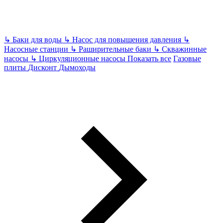
↳
Баки для воды
↳
Насос для повышения давления
↳
Насосные станции
↳
Раширительные баки
↳
Скважинные
насосы
↳
Циркуляционные насосы
Показать все
Газовые
плиты
Дисконт
Дымоходы