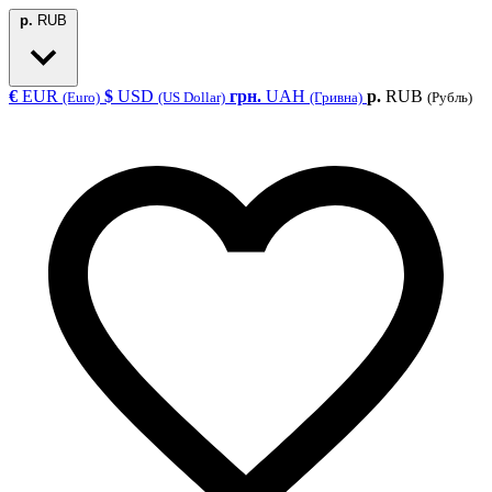
р.
RUB
€
EUR
$
USD
грн.
UAH
р.
RUB
(Euro)
(US Dollar)
(Гривна)
(Рубль)