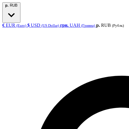
р.
RUB
€
EUR
$
USD
грн.
UAH
р.
RUB
(Euro)
(US Dollar)
(Гривна)
(Рубль)