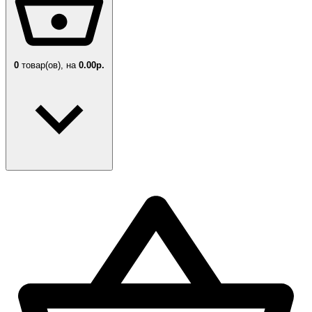
0
товар(ов),
на
0.00р.