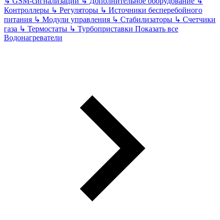
↳
GSM-сигнализации
↳
Дополнительное оборудование
↳
Контроллеры
↳
Регуляторы
↳
Источники бесперебойного
питания
↳
Модули управления
↳
Стабилизаторы
↳
Счетчики
газа
↳
Термостаты
↳
Турбоприставки
Показать все
Водонагреватели