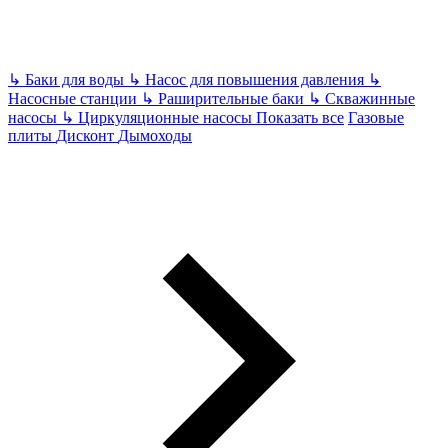
↳
Баки для воды
↳
Насос для повышения давления
↳
Насосные станции
↳
Раширительные баки
↳
Скважинные
насосы
↳
Циркуляционные насосы
Показать все
Газовые
плиты
Дисконт
Дымоходы