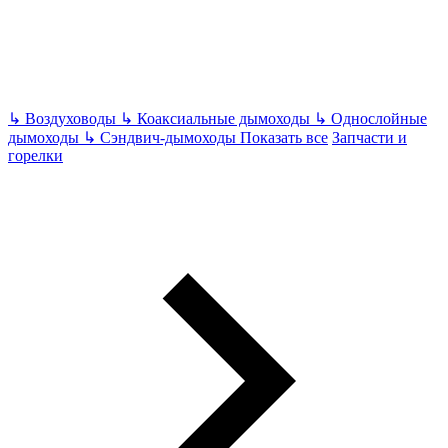
↳
Воздуховоды
↳
Коаксиальные дымоходы
↳
Однослойные
дымоходы
↳
Сэндвич-дымоходы
Показать все
Запчасти и
горелки