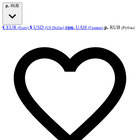
р.
RUB
€
EUR
$
USD
грн.
UAH
р.
RUB
(Euro)
(US Dollar)
(Гривна)
(Рубль)