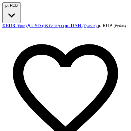
р.
RUB
€
EUR
$
USD
грн.
UAH
р.
RUB
(Euro)
(US Dollar)
(Гривна)
(Рубль)