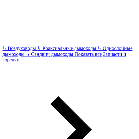
↳
Воздуховоды
↳
Коаксиальные дымоходы
↳
Однослойные
дымоходы
↳
Сэндвич-дымоходы
Показать все
Запчасти и
горелки