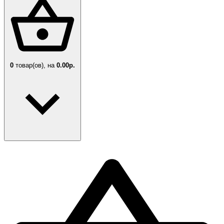
0
товар(ов),
на
0.00р.