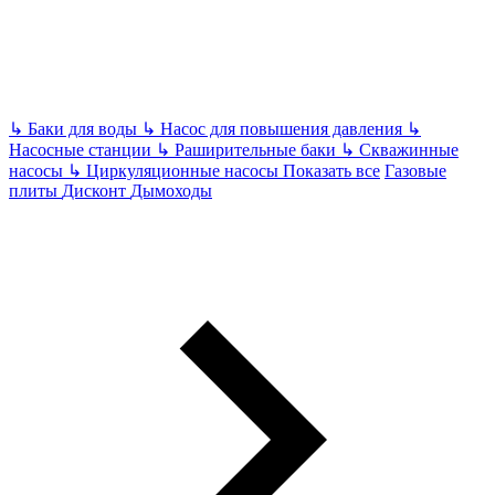
↳
Баки для воды
↳
Насос для повышения давления
↳
Насосные станции
↳
Раширительные баки
↳
Скважинные
насосы
↳
Циркуляционные насосы
Показать все
Газовые
плиты
Дисконт
Дымоходы