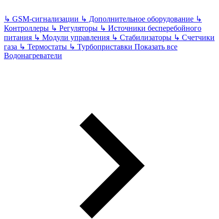
↳
GSM-сигнализации
↳
Дополнительное оборудование
↳
Контроллеры
↳
Регуляторы
↳
Источники бесперебойного
питания
↳
Модули управления
↳
Стабилизаторы
↳
Счетчики
газа
↳
Термостаты
↳
Турбоприставки
Показать все
Водонагреватели