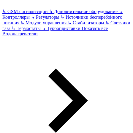
↳
GSM-сигнализации
↳
Дополнительное оборудование
↳
Контроллеры
↳
Регуляторы
↳
Источники бесперебойного
питания
↳
Модули управления
↳
Стабилизаторы
↳
Счетчики
газа
↳
Термостаты
↳
Турбоприставки
Показать все
Водонагреватели