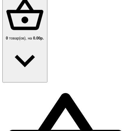
0
товар(ов),
на
0.00р.