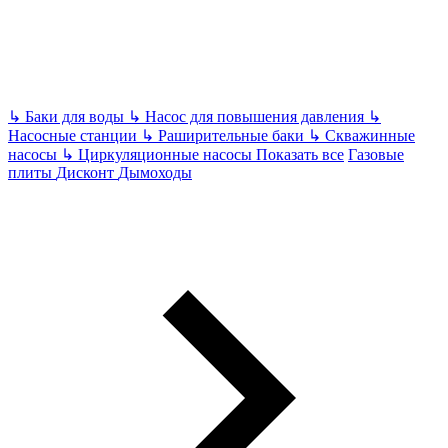
↳
Баки для воды
↳
Насос для повышения давления
↳
Насосные станции
↳
Раширительные баки
↳
Скважинные
насосы
↳
Циркуляционные насосы
Показать все
Газовые
плиты
Дисконт
Дымоходы