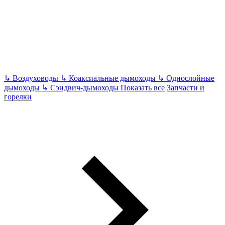
↳
Воздуховоды
↳
Коаксиальные дымоходы
↳
Однослойные
дымоходы
↳
Сэндвич-дымоходы
Показать все
Запчасти и
горелки