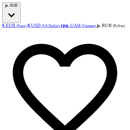
р.
RUB
€
EUR
$
USD
грн.
UAH
р.
RUB
(Euro)
(US Dollar)
(Гривна)
(Рубль)