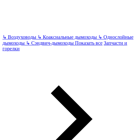
↳
Воздуховоды
↳
Коаксиальные дымоходы
↳
Однослойные
дымоходы
↳
Сэндвич-дымоходы
Показать все
Запчасти и
горелки