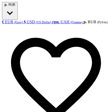
р.
RUB
€
EUR
$
USD
грн.
UAH
р.
RUB
(Euro)
(US Dollar)
(Гривна)
(Рубль)