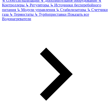
↳
GSM-сигнализации
↳
Дополнительное оборудование
↳
Контроллеры
↳
Регуляторы
↳
Источники бесперебойного
питания
↳
Модули управления
↳
Стабилизаторы
↳
Счетчики
газа
↳
Термостаты
↳
Турбоприставки
Показать все
Водонагреватели