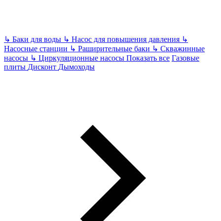
↳
Баки для воды
↳
Насос для повышения давления
↳
Насосные станции
↳
Раширительные баки
↳
Скважинные
насосы
↳
Циркуляционные насосы
Показать все
Газовые
плиты
Дисконт
Дымоходы