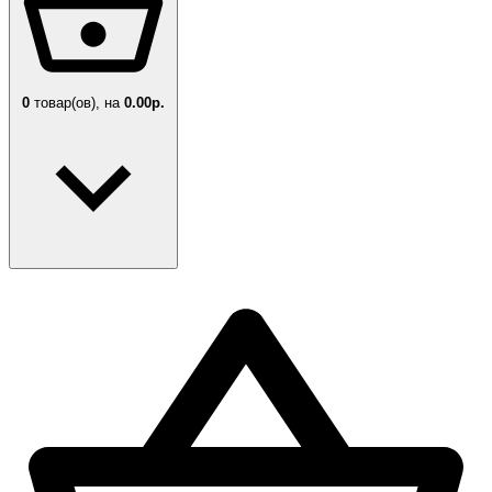
0
товар(ов),
на
0.00р.